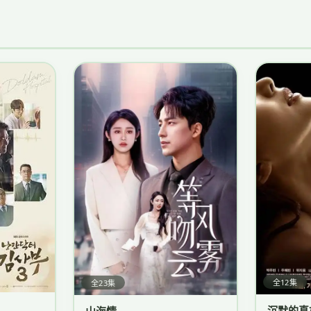
全12集
全23集
沉默的真