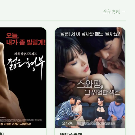
全部青剧 →
全12集
相