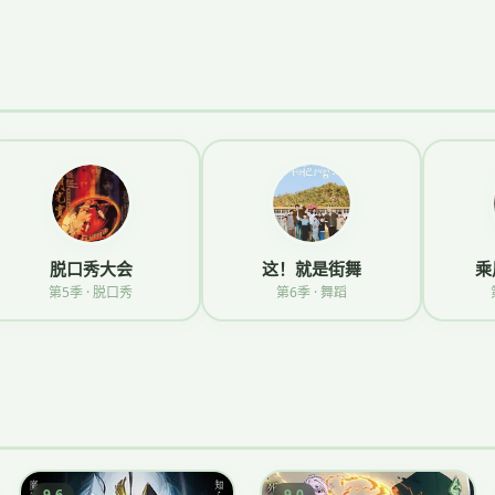
脱口秀大会
这！就是街舞
乘
第5季 · 脱口秀
第6季 · 舞蹈
9.6
9.0