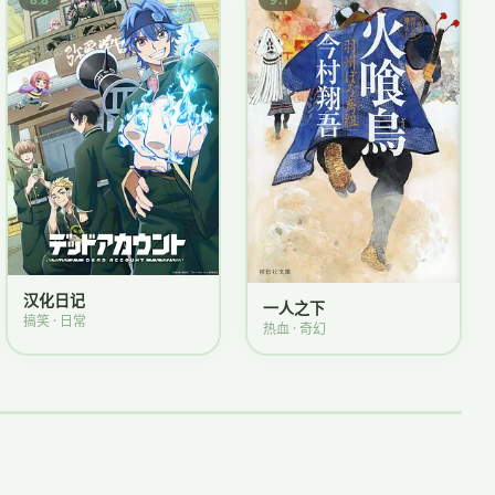
汉化日记
一人之下
搞笑 · 日常
热血 · 奇幻