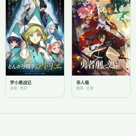
罗小黑战记
非人哉
治愈 · 奇幻
搞笑 · 日常