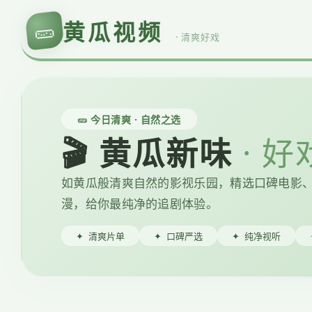
🥒
黄瓜视频
· 清爽好戏
🥒 今日清爽 · 自然之选
🎬 黄瓜新味
· 
如黄瓜般清爽自然的影视乐园，精选口碑电影
漫，给你最纯净的追剧体验。
✦
清爽片单
✦
口碑严选
✦
纯净视听