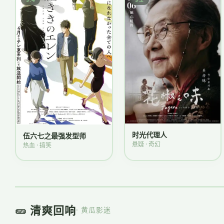
时光代理人
伍六七之最强发型师
悬疑 · 奇幻
热血 · 搞笑
🥒 清爽回响
· 黄瓜影迷