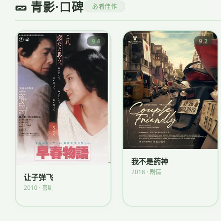
🥒 青影·口碑
必看佳作
9.4
9.2
我不是药神
2018 · 剧情
让子弹飞
2010 · 喜剧