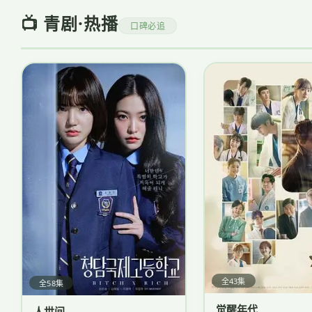
📺 青剧·热播
口碑必追
全43集
全58集
觉醒年代
人世间