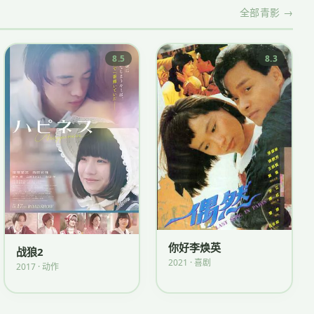
全部青影 →
8.5
8.3
你好李焕英
战狼2
2021 · 喜剧
2017 · 动作