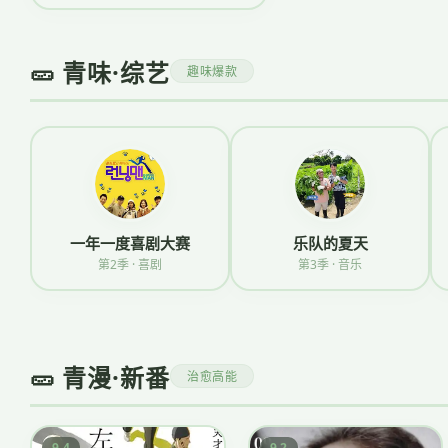
🥒 青味·综艺
趣味爆款
一年一度喜剧大赛
乐队的夏天
第2季 · 喜剧
第3季 · 音乐
🥒 青漫·新番
治愈高能
9.4
9.2