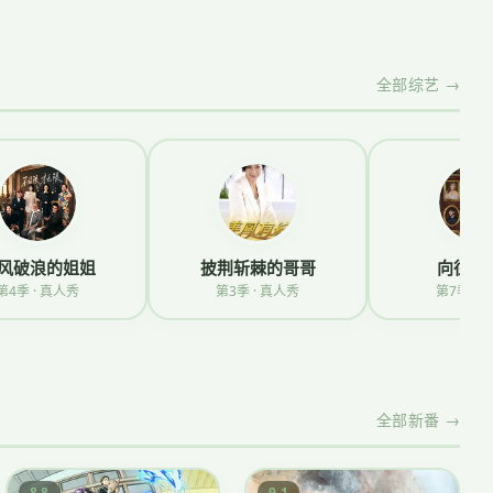
全部综艺 →
风破浪的姐姐
披荆斩棘的哥哥
向往的
第4季 · 真人秀
第3季 · 真人秀
第7季 · 
全部新番 →
8.8
9.1