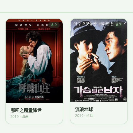
8.9
8.7
流浪地球
哪吒之魔童降世
2019 · 科幻
2019 · 动画