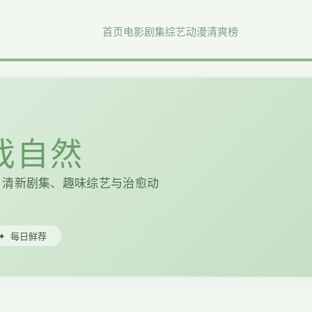
首页
电影
剧集
综艺
动漫
清爽榜
好戏自然
、清新剧集、趣味综艺与治愈动
✦
每日鲜荐